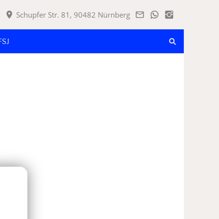
Schupfer Str. 81, 90482 Nürnberg
FSJ