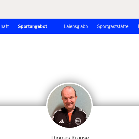
chaft
Sportangebot
Laiensglabb
Sportgaststätte
Thomas Krause