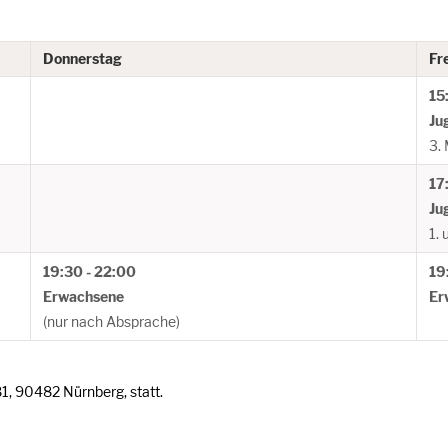
Donnerstag
Fr
15
Ju
3.
17
Ju
1. 
19:30 - 22:00
19
Erwachsene
Er
(nur nach Absprache)
 81, 90482 Nürnberg, statt.