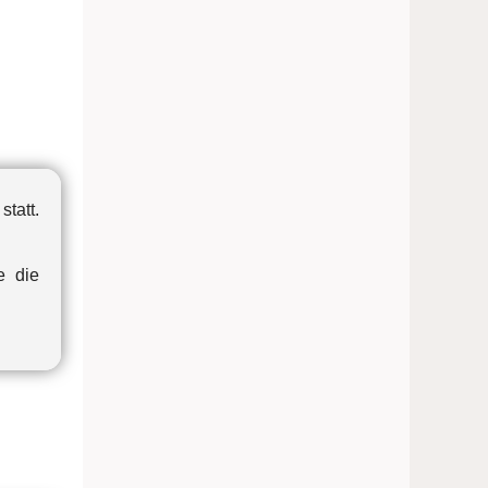
tatt.
e die