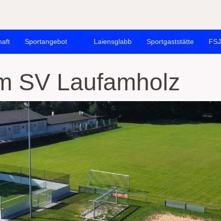
haft
Sportangebot
Laiensglabb
Sportgaststätte
FSJ
m SV Laufamholz