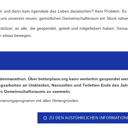
enden und dann kam irgendwie das Leben dazwischen? Kein Problem: Es i
ngt uns unserem neuen, gemütlichen Gemeinschaftsraum ein Stück näher
ützer, an alle, die gespendet, geteilt und mitgefiebert haben. Genau
m etwas bewegen.
denmarathon. Über betterplace.org kann weiterhin gespendet we
ungsarbeiten an Umkleiden, Nasszellen und Toiletten Ende des Jah
res Gemeinschaftsraums zu sammeln.
Sanierungsprogramm mit allen Hintergründen.
ZU DEN AUSFÜHRLICHEN INFORMATION