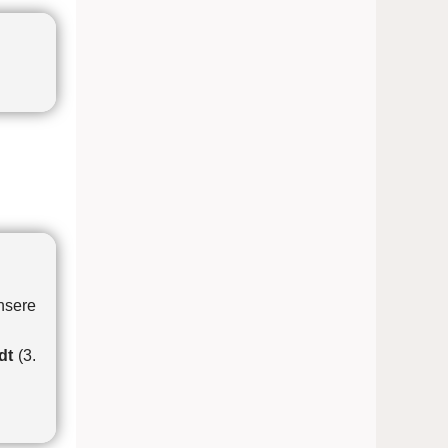
nsere
dt
(3.