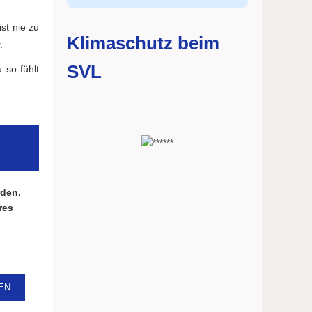
st nie zu
Klimaschutz beim
.
SVL
 so fühlt
rden.
res
EN