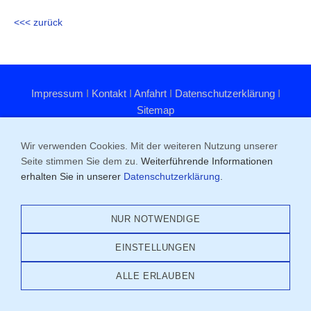
<<< zurück
Impressum
I
Kontakt
I
Anfahrt
I
Datenschutzerklärung
I
Sitemap
(C) 2026 - SV Nürnberg-Laufamholz 1895 e. V. - Alle Rechte
Wir verwenden Cookies. Mit der weiteren Nutzung unserer
vorbehalten
Seite stimmen Sie dem zu.
Weiterführende Informationen
Schupfer Str. 81, 90482 Nürnberg
erhalten Sie in unserer
Datenschutzerklärung
.
NUR NOTWENDIGE
EINSTELLUNGEN
ALLE ERLAUBEN